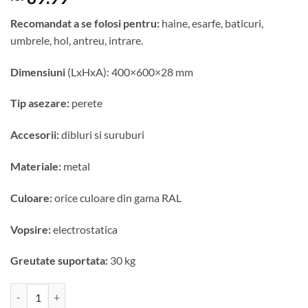
Recomandat a se folosi pentru:
haine, esarfe, baticuri,
umbrele, hol, antreu, intrare.
Dimensiuni
(LxHxA): 400×600×28 mm
Tip asezare:
perete
Accesorii:
dibluri si suruburi
Materiale:
metal
Culoare:
orice culoare din gama RAL
Vopsire:
electrostatica
Greutate suportata:
30 kg
Cantitate Cuier metalic Modeling – model 4070