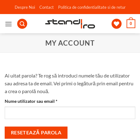
Skip
Despre Noi
Contact
Politica de confidentialitate si de retur
to
content
0
MY ACCOUNT
Ai uitat parola? Te rog să introduci numele tău de utilizator
sau adresa ta de email. Vei primi o legătură prin email pentru
a crea o parolă nouă.
Obligatoriu
Nume utilizator sau email
*
RESETEAZĂ PAROLA