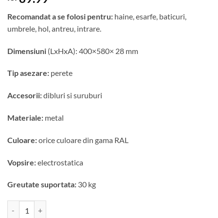
Recomandat a se folosi pentru:
haine, esarfe, baticuri,
umbrele, hol, antreu, intrare.
Dimensiuni
(LxHxA): 400×580× 28 mm
Tip asezare:
perete
Accesorii:
dibluri si suruburi
Materiale:
metal
Culoare:
orice culoare din gama RAL
Vopsire:
electrostatica
Greutate suportata:
30 kg
Cantitate Cuier metalic Modeling – model 4071