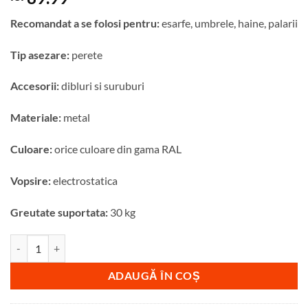
Recomandat a se folosi pentru:
esarfe, umbrele, haine, palarii
Tip asezare:
perete
Accesorii:
dibluri si suruburi
Materiale:
metal
Culoare:
orice culoare din gama RAL
Vopsire:
electrostatica
Greutate suportata:
30 kg
Cantitate Cuier metalic Evolutie - model 2513
ADAUGĂ ÎN COȘ