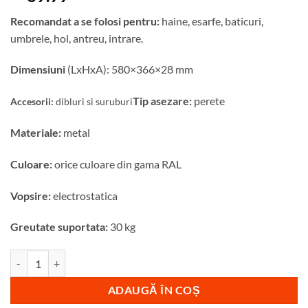
Recomandat a se folosi pentru:
haine, esarfe, baticuri,
umbrele, hol, antreu, intrare.
Dimensiuni
(LxHxA): 580×366×28 mm
Tip asezare:
perete
Accesorii:
dibluri si suruburi
Materiale:
metal
Culoare:
orice culoare din gama RAL
Vopsire:
electrostatica
Greutate suportata:
30 kg
Cantitate Cuier metalic Princess – model 4192
ADAUGĂ ÎN COȘ