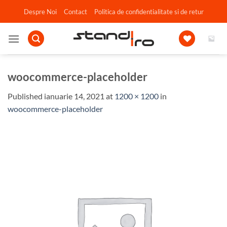
Skip
Despre Noi
Contact
Politica de confidentialitate si de retur
to
content
woocommerce-placeholder
Published
ianuarie 14, 2021
at
1200 × 1200
in
woocommerce-placeholder