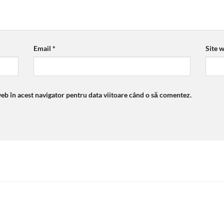
Email
*
Site 
web în acest navigator pentru data viitoare când o să comentez.