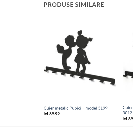
PRODUSE SIMILARE
Adauga
Adauga
in
in
wishlist
wishlist
Cuier
torie – model 2495
Cuier metalic Pupici – model 3199
3012
lei
89.99
lei
89