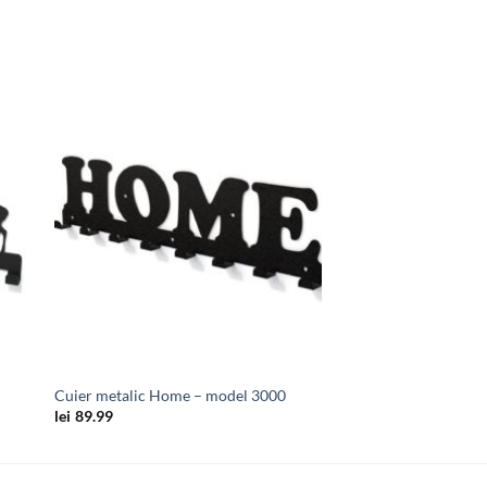
uga
Adauga
in
ist
wishlist
Cuier metalic Home – model 3000
lei
89.99