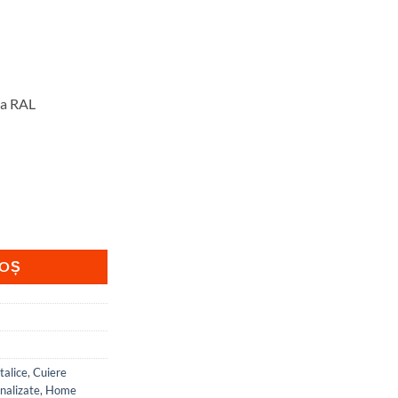
ma RAL
stelui – model 4206
COȘ
talice
,
Cuiere
nalizate
,
Home