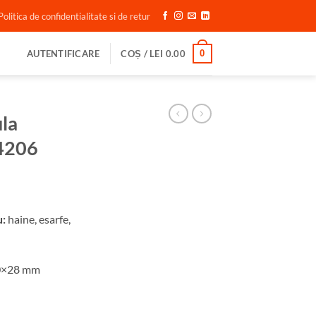
Politica de confidentialitate si de retur
0
AUTENTIFICARE
COȘ /
LEI
0.00
ula
 4206
u:
haine, esarfe,
0×28 mm