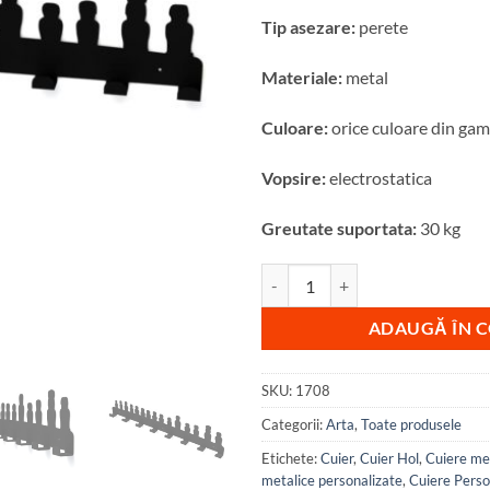
Tip asezare:
perete
Materiale:
metal
Culoare:
orice culoare din ga
Vopsire:
electrostatica
Greutate suportata:
30 kg
Cantitate Cuier metalic Insula Pa
ADAUGĂ ÎN 
SKU:
1708
Categorii:
Arta
,
Toate produsele
Etichete:
Cuier
,
Cuier Hol
,
Cuiere me
metalice personalizate
,
Cuiere Perso