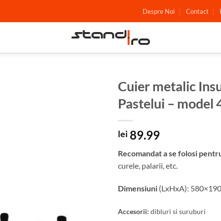
Despre Noi
Contact
Cuier metalic Ins
Pastelui – model
Adauga
in
wishlist
89.99
lei
Recomandat a se folosi pentr
curele, palarii, etc.
Dimensiuni
(LxHxA): 580×19
Accesorii:
dibluri si suruburi