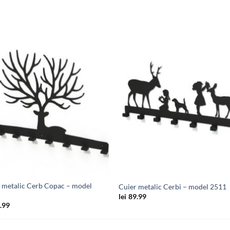
Adauga
Ada
in
in
wishlist
wishl
 metalic Cerb Copac – model
Cuier metalic Cerbi – model 2511
lei
89.99
.99