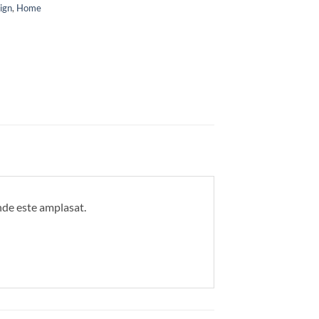
ign
,
Home
unde este amplasat.