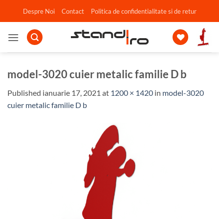
Skip
Despre Noi
Contact
Politica de confidentialitate si de retur
to
content
model-3020 cuier metalic familie D b
Published
ianuarie 17, 2021
at
1200 × 1420
in
model-3020
cuier metalic familie D b