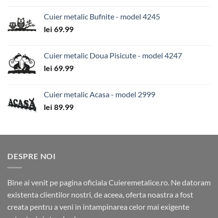
Cuier metalic Bufnite - model 4245
lei
69.99
Cuier metalic Doua Pisicute - model 4247
lei
69.99
Cuier metalic Acasa - model 2999
lei
89.99
DESPRE NOI
Bine ai venit pe pagina oficiala Cuieremetalice.ro. Ne datoram
existenta clientilor nostri, de aceea, oferta noastra a fost
creata pentru a veni in intampinarea celor mai exigente