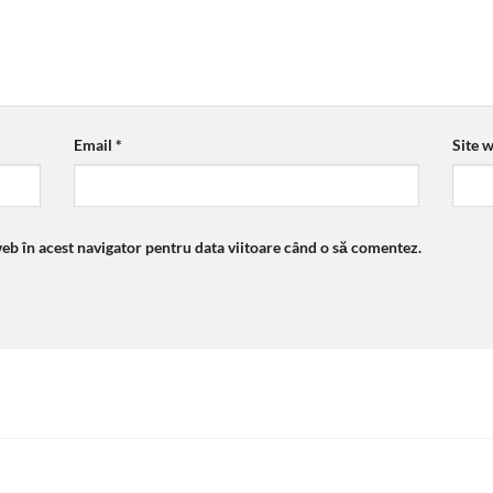
Email
*
Site 
web în acest navigator pentru data viitoare când o să comentez.