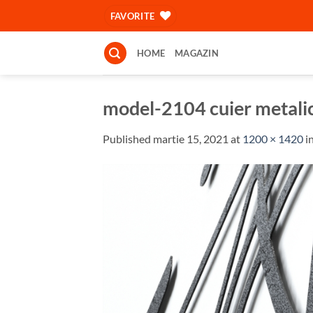
Skip
FAVORITE
to
content
HOME
MAGAZIN
model-2104 cuier metalic 
Published
martie 15, 2021
at
1200 × 1420
i