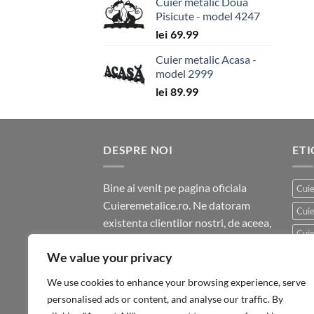
Cuier metalic Doua
Pisicute - model 4247
lei
69.99
Cuier metalic Acasa -
model 2999
lei
89.99
DESPRE NOI
ET
Bine ai venit pe pagina oficiala
Cuie
Cuieremetalice.ro. Ne datoram
Cuie
existenta clientilor nostri, de aceea,
Cuie
oferta noastra a fost creata pentru
We value your privacy
Hom
a veni in intampinarea celor mai
exigente asteptari si standarde.
Hom
We use cookies to enhance your browsing experience, serve
personalised ads or content, and analyse our traffic. By