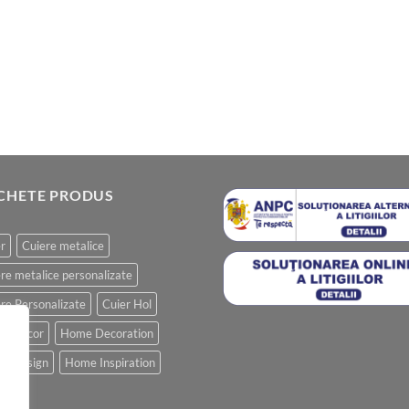
ICHETE PRODUS
r
Cuiere metalice
re metalice personalizate
re Personalizate
Cuier Hol
e Decor
Home Decoration
e Design
Home Inspiration