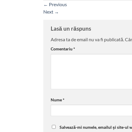
←
Previous
Next
→
Lasă un răspuns
Adresa ta de email nu va fi publicată.
Câm
Comentariu
*
Nume
*
Salvează-mi numele, emailul și site-ul 