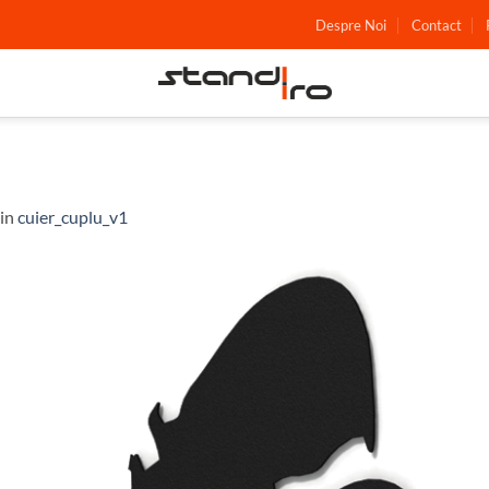
Despre Noi
Contact
in
cuier_cuplu_v1