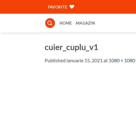
Skip
FAVORITE
to
content
HOME
MAGAZIN
cuier_cuplu_v1
Published
ianuarie 15, 2021
at
1080 × 1080