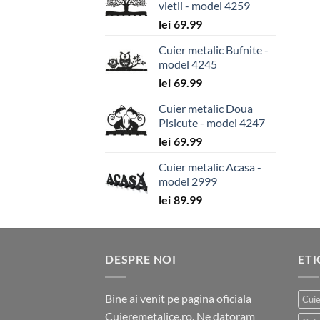
vietii - model 4259
lei
69.99
Cuier metalic Bufnite -
model 4245
lei
69.99
Cuier metalic Doua
Pisicute - model 4247
lei
69.99
Cuier metalic Acasa -
model 2999
lei
89.99
DESPRE NOI
ET
Bine ai venit pe pagina oficiala
Cuie
Cuieremetalice.ro. Ne datoram