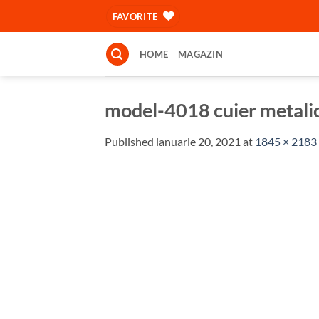
Skip
FAVORITE
to
content
HOME
MAGAZIN
model-4018 cuier meta
Published
ianuarie 20, 2021
at
1845 × 2183