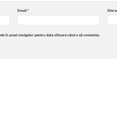
Email
*
Site 
web în acest navigator pentru data viitoare când o să comentez.