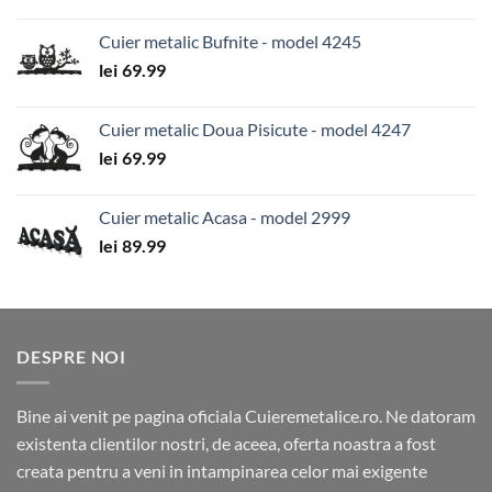
Cuier metalic Bufnite - model 4245
lei
69.99
Cuier metalic Doua Pisicute - model 4247
lei
69.99
Cuier metalic Acasa - model 2999
lei
89.99
DESPRE NOI
Bine ai venit pe pagina oficiala Cuieremetalice.ro. Ne datoram
existenta clientilor nostri, de aceea, oferta noastra a fost
creata pentru a veni in intampinarea celor mai exigente