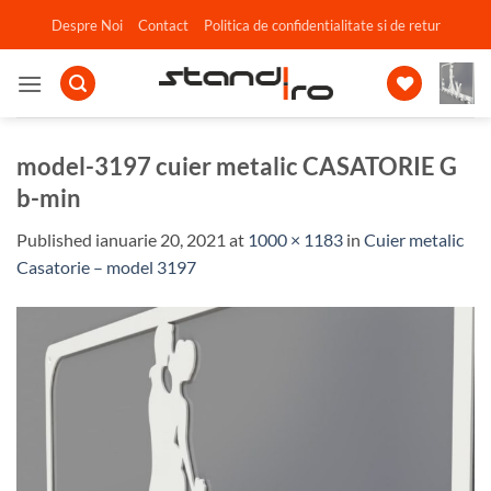
Skip
Despre Noi
Contact
Politica de confidentialitate si de retur
to
content
model-3197 cuier metalic CASATORIE G
b-min
Published
ianuarie 20, 2021
at
1000 × 1183
in
Cuier metalic
Casatorie – model 3197