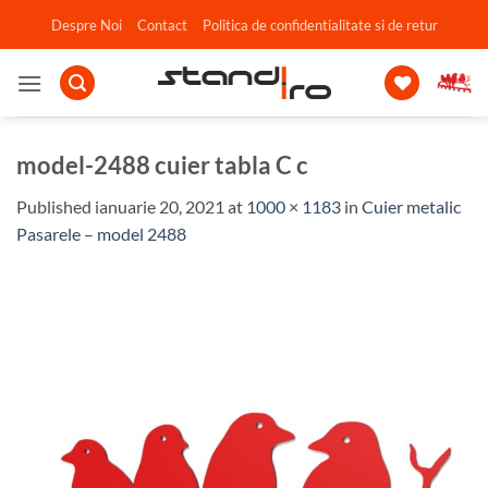
Skip
Despre Noi
Contact
Politica de confidentialitate si de retur
to
content
model-2488 cuier tabla C c
Published
ianuarie 20, 2021
at
1000 × 1183
in
Cuier metalic
Pasarele – model 2488