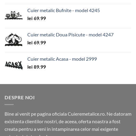
Cuier metalic Bufnite - model 4245
lei
69.99
Cuier metalic Doua Pisicute - model 4247
lei
69.99
Cuier metalic Acasa - model 2999
lei
89.99
DESPRE NOI
Bine ai venit pe pagina oficiala Cuieremetalice.ro. Ne datoram
existenta clientilor nostri, de aceea, oferta noastra a fost
creata pentru a veni in intampinarea celor mai exigente