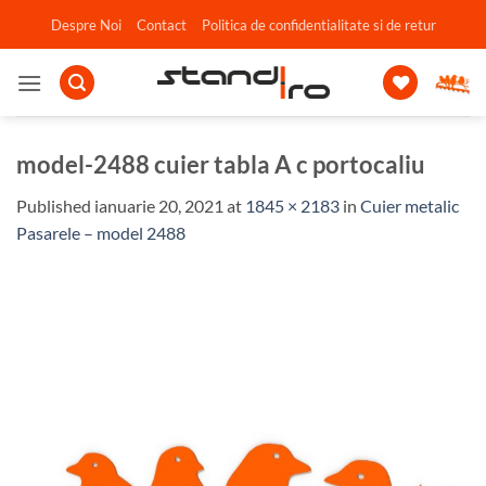
Skip
Despre Noi
Contact
Politica de confidentialitate si de retur
to
content
model-2488 cuier tabla A c portocaliu
Published
ianuarie 20, 2021
at
1845 × 2183
in
Cuier metalic
Pasarele – model 2488