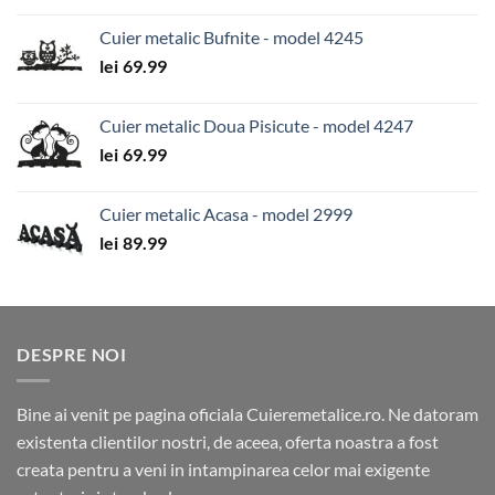
Cuier metalic Bufnite - model 4245
lei
69.99
Cuier metalic Doua Pisicute - model 4247
lei
69.99
Cuier metalic Acasa - model 2999
lei
89.99
DESPRE NOI
Bine ai venit pe pagina oficiala Cuieremetalice.ro. Ne datoram
existenta clientilor nostri, de aceea, oferta noastra a fost
creata pentru a veni in intampinarea celor mai exigente