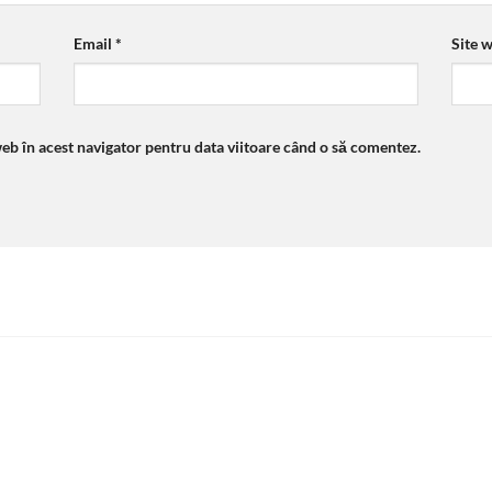
Email
*
Site 
web în acest navigator pentru data viitoare când o să comentez.