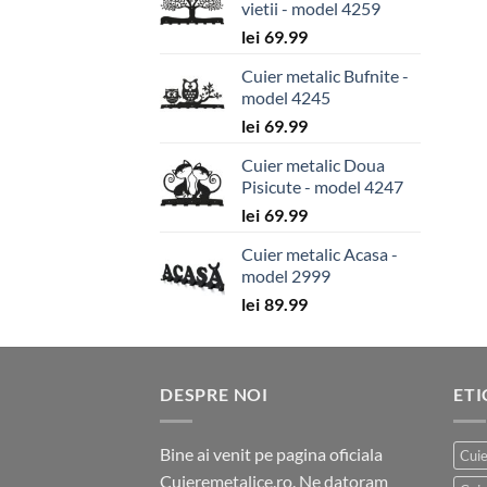
vietii - model 4259
lei
69.99
Cuier metalic Bufnite -
model 4245
lei
69.99
Cuier metalic Doua
Pisicute - model 4247
lei
69.99
Cuier metalic Acasa -
model 2999
lei
89.99
DESPRE NOI
ET
Bine ai venit pe pagina oficiala
Cuie
Cuieremetalice.ro. Ne datoram