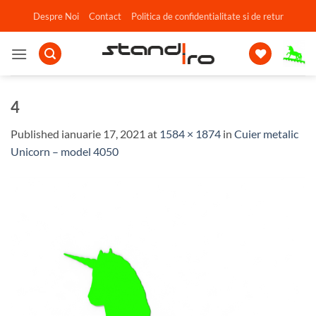
Skip
Despre Noi
Contact
Politica de confidentialitate si de retur
to
content
4
Published
ianuarie 17, 2021
at
1584 × 1874
in
Cuier metalic
Unicorn – model 4050