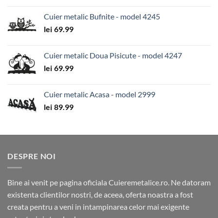
Cuier metalic Bufnite - model 4245
lei
69.99
Cuier metalic Doua Pisicute - model 4247
lei
69.99
Cuier metalic Acasa - model 2999
lei
89.99
DESPRE NOI
Bine ai venit pe pagina oficiala Cuieremetalice.ro. Ne datoram
existenta clientilor nostri, de aceea, oferta noastra a fost
creata pentru a veni in intampinarea celor mai exigente