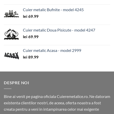
Cuier metalic Bufnite - model 4245
lei
69.99
Cuier metalic Doua Pisicute - model 4247
lei
69.99
Cuier metalic Acasa - model 2999
lei
89.99
DESPRE NOI
Bine ai venit pe pagina oficiala Cuieremetalice.ro. Ne datoram
existenta clientilor nostri, de aceea, oferta noastra a fost
creata pentru a veni in intampinarea celor mai exigente