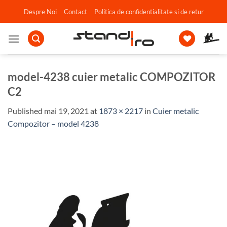
Skip
Despre Noi
Contact
Politica de confidentialitate si de retur
to
content
model-4238 cuier metalic COMPOZITOR
C2
Published
mai 19, 2021
at
1873 × 2217
in
Cuier metalic
Compozitor – model 4238