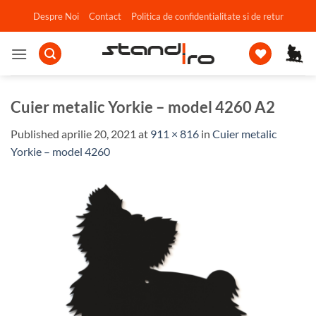
Skip
Despre Noi
Contact
Politica de confidentialitate si de retur
to
content
Cuier metalic Yorkie – model 4260 A2
Published
aprilie 20, 2021
at
911 × 816
in
Cuier metalic
Yorkie – model 4260