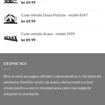
lei
69.99
Cuier metalic Doua Pisicute - model 4247
lei
69.99
Cuier metalic Acasa - model 2999
lei
89.99
DESPRE NOI
Bine ai venit pe pagina oficiala Cuieremetalice.ro. Ne datoram
existenta clientilor nostri, de aceea, oferta noastra a fost
creata pentru a veni in intampinarea celor mai exigente
asteptari si standarde.