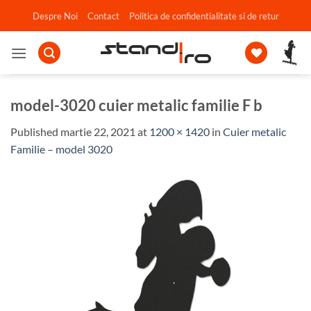
Skip
Despre Noi
Contact
Politica de confidentialitate si de retur
to
content
model-3020 cuier metalic familie F b
Published
martie 22, 2021
at
1200 × 1420
in
Cuier metalic
Familie – model 3020