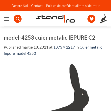
Skip
Despre Noi
Contact
Politica de confidentialitate si de retur
to
content
model-4253 cuier metalic IEPURE C2
Published
martie 18, 2021
at
1873 × 2217
in
Cuier metalic
Iepure model 4253