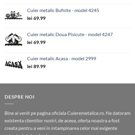
Cuier metalic Bufnite - model 4245
lei
69.99
Cuier metalic Doua Pisicute - model 4247
lei
69.99
Cuier metalic Acasa - model 2999
lei
89.99
DESPRE NOI
Bine ai venit pe pagina oficiala Cuieremetalice.ro. Ne datoram
existenta clientilor nostri, de aceea, oferta noastra a fost
creata pentru a veni in intampinarea celor mai exigente