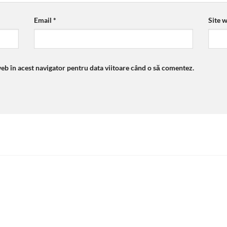
Email
*
Site 
web în acest navigator pentru data viitoare când o să comentez.