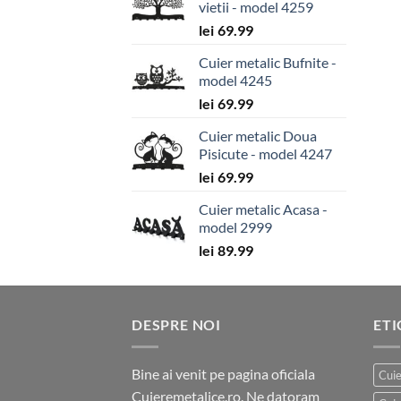
vietii - model 4259
lei
69.99
Cuier metalic Bufnite -
model 4245
lei
69.99
Cuier metalic Doua
Pisicute - model 4247
lei
69.99
Cuier metalic Acasa -
model 2999
lei
89.99
DESPRE NOI
ET
Bine ai venit pe pagina oficiala
Cuie
Cuieremetalice.ro. Ne datoram