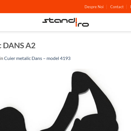
Despre Noi
Contact
ic DANS A2
in
Cuier metalic Dans – model 4193