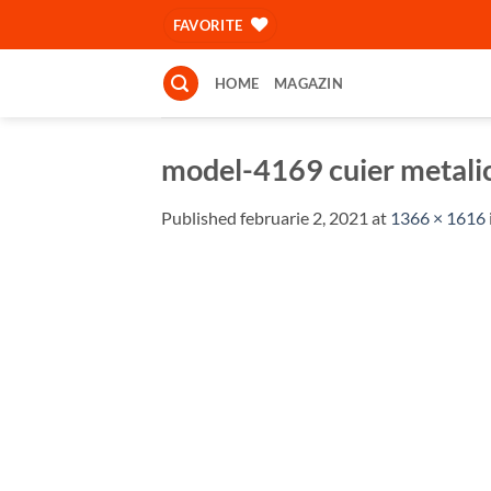
Skip
FAVORITE
to
content
HOME
MAGAZIN
model-4169 cuier metal
Published
februarie 2, 2021
at
1366 × 1616