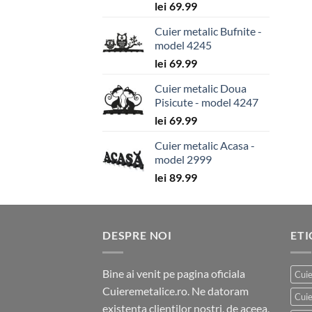
lei
69.99
Cuier metalic Bufnite -
model 4245
lei
69.99
Cuier metalic Doua
Pisicute - model 4247
lei
69.99
Cuier metalic Acasa -
model 2999
lei
89.99
DESPRE NOI
ET
Bine ai venit pe pagina oficiala
Cuie
Cuieremetalice.ro. Ne datoram
Cuie
existenta clientilor nostri, de aceea,