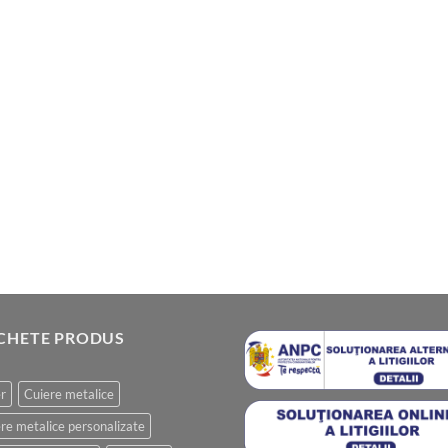
ICHETE PRODUS
r
Cuiere metalice
re metalice personalizate