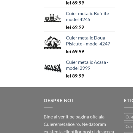
lei
69.99
Cuier metalic Bufnite -
model 4245
lei
69.99
Cuier metalic Doua
Pisicute - model 4247
lei
69.99
Cuier metalic Acasa -
model 2999
lei
89.99
DESPRE NOI
ET
Bine ai venit pe pagina oficiala
Cuie
Cuieremetalice.ro. Ne datoram
Cuie
existenta clientilor nostri, de aceea,