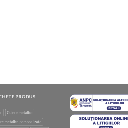
ICHETE PRODUS
r
Cuiere metalice
re metalice personalizate