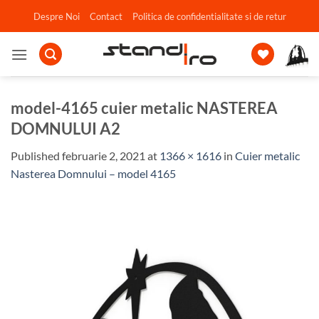
Skip
Despre Noi
Contact
Politica de confidentialitate si de retur
to
content
model-4165 cuier metalic NASTEREA
DOMNULUI A2
Published
februarie 2, 2021
at
1366 × 1616
in
Cuier metalic
Nasterea Domnului – model 4165