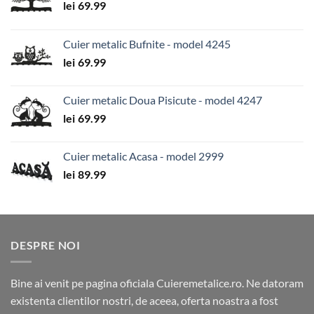
lei
69.99
Cuier metalic Bufnite - model 4245
lei
69.99
Cuier metalic Doua Pisicute - model 4247
lei
69.99
Cuier metalic Acasa - model 2999
lei
89.99
DESPRE NOI
Bine ai venit pe pagina oficiala Cuieremetalice.ro. Ne datoram
existenta clientilor nostri, de aceea, oferta noastra a fost