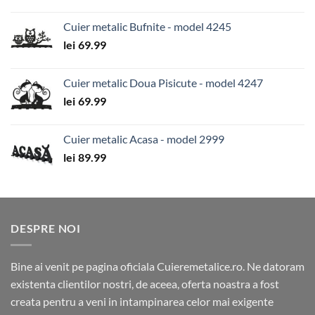
Cuier metalic Bufnite - model 4245
lei
69.99
Cuier metalic Doua Pisicute - model 4247
lei
69.99
Cuier metalic Acasa - model 2999
lei
89.99
DESPRE NOI
Bine ai venit pe pagina oficiala Cuieremetalice.ro. Ne datoram
existenta clientilor nostri, de aceea, oferta noastra a fost
creata pentru a veni in intampinarea celor mai exigente