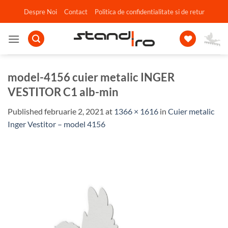
Skip
Despre Noi
Contact
Politica de confidentialitate si de retur
to
content
model-4156 cuier metalic INGER
VESTITOR C1 alb-min
Published
februarie 2, 2021
at
1366 × 1616
in
Cuier metalic
Inger Vestitor – model 4156