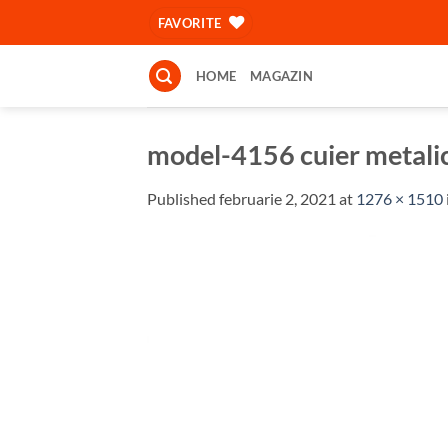
Skip
FAVORITE
to
content
HOME
MAGAZIN
model-4156 cuier metal
Published
februarie 2, 2021
at
1276 × 1510