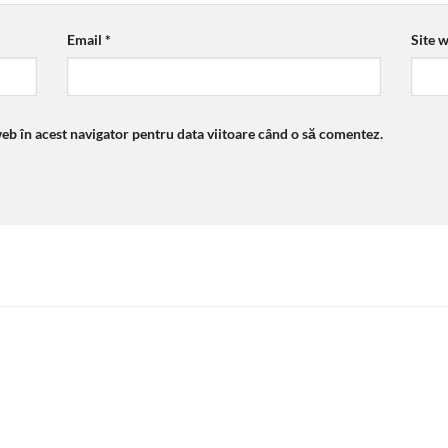
Email
*
Site 
web în acest navigator pentru data viitoare când o să comentez.