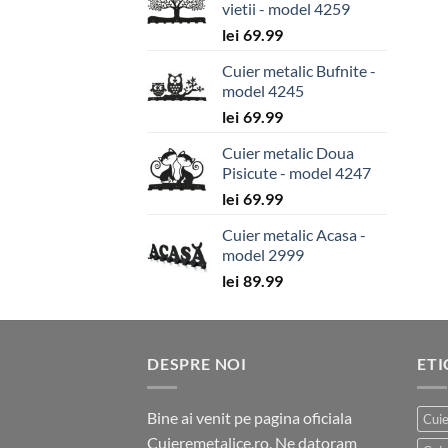
vietii - model 4259
lei
69.99
Cuier metalic Bufnite -
model 4245
lei
69.99
Cuier metalic Doua
Pisicute - model 4247
lei
69.99
Cuier metalic Acasa -
model 2999
lei
89.99
DESPRE NOI
ET
Bine ai venit pe pagina oficiala
Cuie
Cuieremetalice.ro. Ne datoram