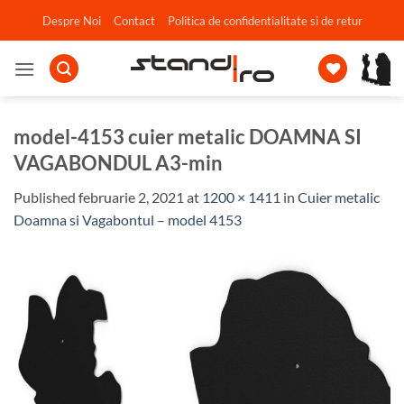
Skip
Despre Noi
Contact
Politica de confidentialitate si de retur
to
content
model-4153 cuier metalic DOAMNA SI
VAGABONDUL A3-min
Published
februarie 2, 2021
at
1200 × 1411
in
Cuier metalic
Doamna si Vagabontul – model 4153