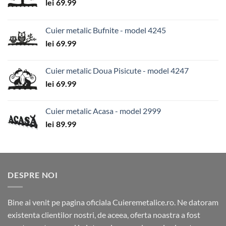
lei
69.99
Cuier metalic Bufnite - model 4245
lei
69.99
Cuier metalic Doua Pisicute - model 4247
lei
69.99
Cuier metalic Acasa - model 2999
lei
89.99
DESPRE NOI
Bine ai venit pe pagina oficiala Cuieremetalice.ro. Ne datoram
existenta clientilor nostri, de aceea, oferta noastra a fost