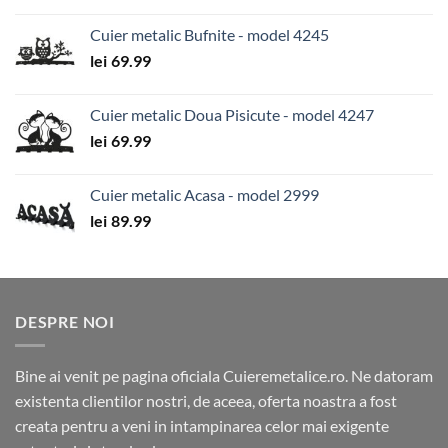
Cuier metalic Bufnite - model 4245
lei
69.99
Cuier metalic Doua Pisicute - model 4247
lei
69.99
Cuier metalic Acasa - model 2999
lei
89.99
DESPRE NOI
Bine ai venit pe pagina oficiala Cuieremetalice.ro. Ne datoram
existenta clientilor nostri, de aceea, oferta noastra a fost
creata pentru a veni in intampinarea celor mai exigente