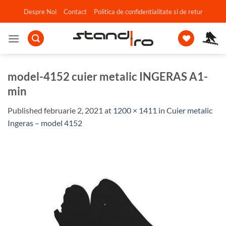
Skip
Despre Noi
Contact
Politica de confidentialitate si de retur
to
content
model-4152 cuier metalic INGERAS A1-
min
Published
februarie 2, 2021
at
1200 × 1411
in
Cuier metalic
Ingeras – model 4152