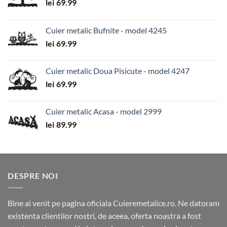
lei
69.99
Cuier metalic Bufnite - model 4245
lei
69.99
Cuier metalic Doua Pisicute - model 4247
lei
69.99
Cuier metalic Acasa - model 2999
lei
89.99
DESPRE NOI
Bine ai venit pe pagina oficiala Cuieremetalice.ro. Ne datoram
existenta clientilor nostri, de aceea, oferta noastra a fost