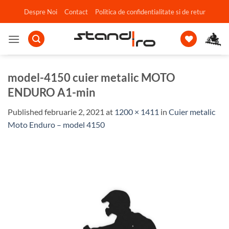
Skip
Despre Noi
Contact
Politica de confidentialitate si de retur
to
content
model-4150 cuier metalic MOTO
ENDURO A1-min
Published
februarie 2, 2021
at
1200 × 1411
in
Cuier metalic
Moto Enduro – model 4150