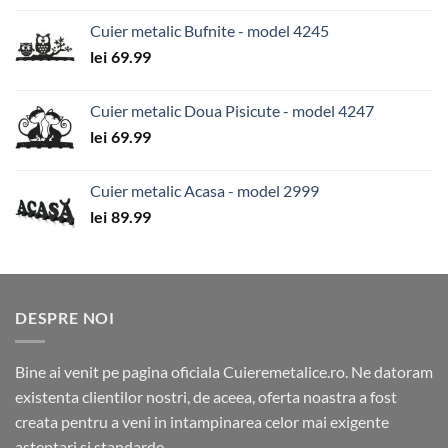
Cuier metalic Bufnite - model 4245
lei
69.99
Cuier metalic Doua Pisicute - model 4247
lei
69.99
Cuier metalic Acasa - model 2999
lei
89.99
DESPRE NOI
Bine ai venit pe pagina oficiala Cuieremetalice.ro. Ne datoram
existenta clientilor nostri, de aceea, oferta noastra a fost
creata pentru a veni in intampinarea celor mai exigente
asteptari si standarde.