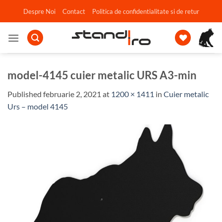
Skip
Despre Noi
Contact
Politica de confidentialitate si de retur
to
content
model-4145 cuier metalic URS A3-min
Published
februarie 2, 2021
at
1200 × 1411
in
Cuier metalic
Urs – model 4145