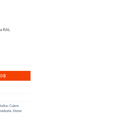
ma RAL
ancez – model 4130
COȘ
talice
,
Cuiere
nalizate
,
Home