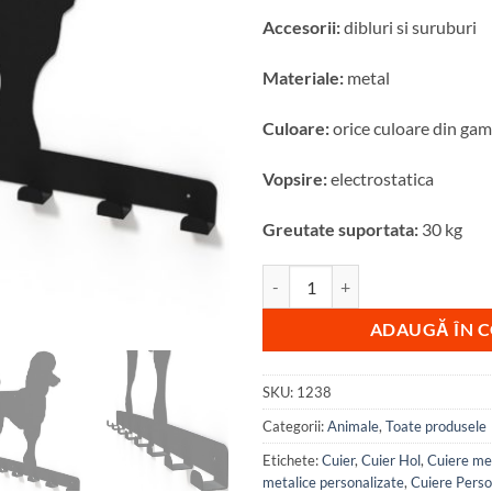
Accesorii:
dibluri si suruburi
Materiale:
metal
Culoare:
orice culoare din ga
Vopsire:
electrostatica
Greutate suportata:
30 kg
Cantitate Cuier metalic Pudel Fr
ADAUGĂ ÎN 
SKU:
1238
Categorii:
Animale
,
Toate produsele
Etichete:
Cuier
,
Cuier Hol
,
Cuiere me
metalice personalizate
,
Cuiere Perso