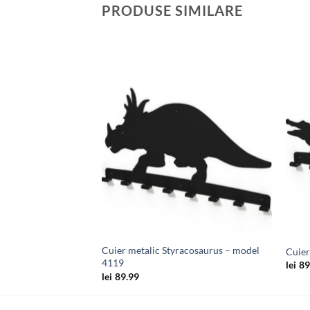
PRODUSE SIMILARE
Adauga
Adauga
in
in
wishlist
wishlist
Cuier metalic Styracosaurus – model
b – model 4094
Cuier
4119
lei
89
lei
89.99