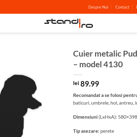
Despre Noi
Contact
Cuier metalic Pud
– model 4130
Adauga
in
wishlist
89.99
lei
Recomandat a se folosi pentr
baticuri, umbrele, hol, antreu, i
Dimensiuni
(LxHxA): 580×39
Tip asezare:
perete