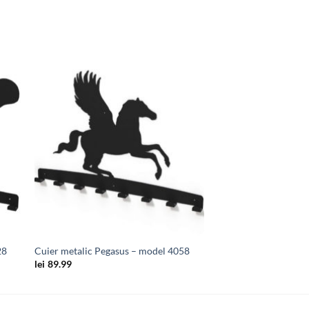
uga
Adauga
in
ist
wishlist
28
Cuier metalic Pegasus – model 4058
lei
89.99