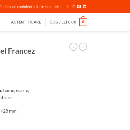
Politica de confidentialitate si de retur
0
AUTENTIFICARE
COȘ /
LEI
0.00
el Francez
u:
haine, esarfe,
ntrare.
8×28 mm