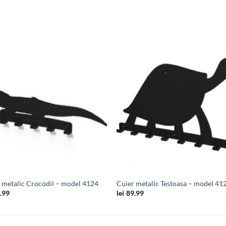
Adauga
Ada
in
in
wishlist
wishl
 metalic Crocodil – model 4124
Cuier metalic Testoasa – model 41
.99
lei
89.99