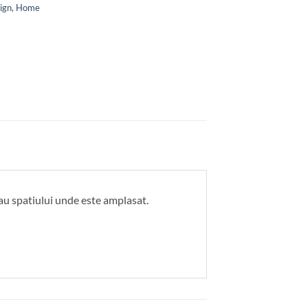
ign
,
Home
sau spatiului unde este amplasat.