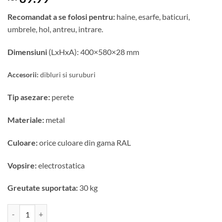
Recomandat a se folosi pentru:
haine, esarfe, baticuri,
umbrele, hol, antreu, intrare.
Dimensiuni
(LxHxA): 400×580×28 mm
Accesorii:
dibluri si suruburi
Tip asezare:
perete
Materiale:
metal
Culoare:
orice culoare din gama RAL
Vopsire:
electrostatica
Greutate suportata:
30 kg
Cantitate Cuier metalic Fotbalista - model 4010