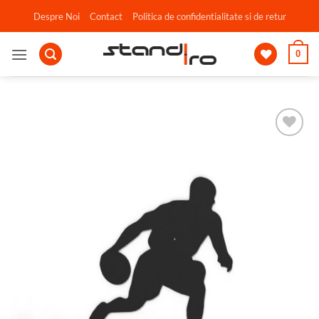
Skip
Despre Noi
Contact
Politica de confidentialitate si de retur
to
content
0
Adauga
in
wishlist